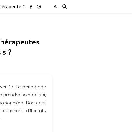
hérapeute ?
 thérapeutes
us ?
iver. Cette période de
e prendre soin de soi,
aisonnière. Dans cet
 comment différents
.