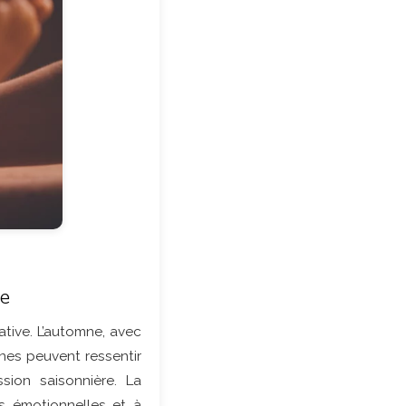
ue
tive. L’automne, avec
nnes peuvent ressentir
ion saisonnière. La
s émotionnelles et à